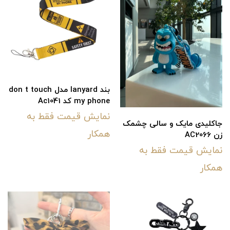
بند lanyard مدل don t touch
my phone کد Ac1041
نمایش قیمت فقط به
جاکلیدی مایک و سالی چشمک
همکار
زن AC2066
نمایش قیمت فقط به
همکار