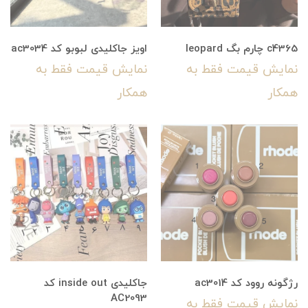
c4365 چارم بگ leopard
اویز جاکلیدی لبوبو کد ac3034
نمایش قیمت فقط به
نمایش قیمت فقط به
همکار
همکار
رژگونه روود کد ac3014
جاکلیدی inside out کد
AC2093
نمایش قیمت فقط به