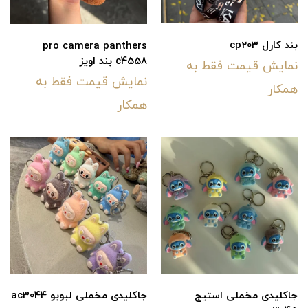
بند کارل cp203
pro camera panthers
c4558 بند اویز
نمایش قیمت فقط به
نمایش قیمت فقط به
همکار
همکار
جاکلیدی مخملی استیج
جاکلیدی مخملی لبوبو ac3044