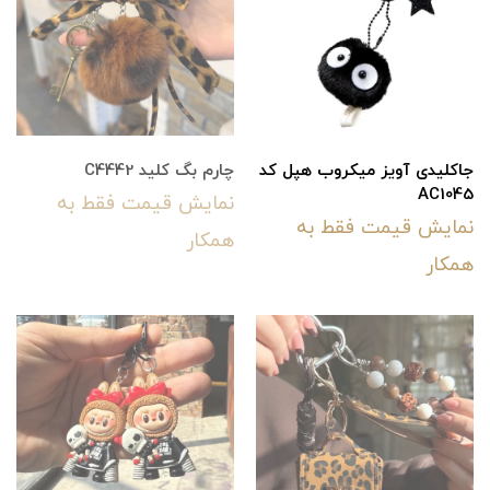
جاکلیدی آویز میکروب هپل کد
چارم بگ کلید C4442
AC1045
نمایش قیمت فقط به
نمایش قیمت فقط به
همکار
همکار