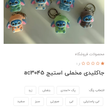
محصولات فروشگاه
از 1
جاکلیدی مخملی استیج ac3045
انتخاب رنگ:
پک 10عددی
بنفش
زرد
ابی پاستیلی
ابی
صورتی
سبز
سفید