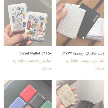
ولت جاکارتی ریمموا c4777
travel wallet c4650
نمایش قیمت فقط به
نمایش قیمت فقط به
همکار
همکار