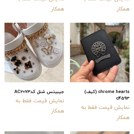
همکار
همکار
chrome hearts (کیف)
جیبیتس شنل کدAC2073
c4593
نمایش قیمت فقط به
نمایش قیمت فقط به
همکار
همکار