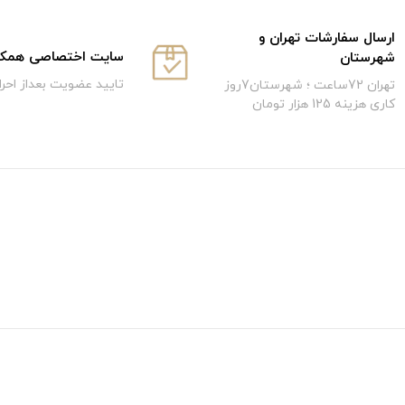
ارسال سفارشات تهران و
سایت اختصاصی همکار
شهرستان
تایید عضویت بعداز احر
تهران 72ساعت ؛ شهرستان7روز
کاری هزینه 125 هزار تومان