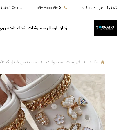
تخفیف های ویژه !
09330000955
تا 50٪ تخفیف
زمان ارسال سفارشات انجام شده رو
خانه
فهرست محصولات
جیبیتس شنل کدAC2073