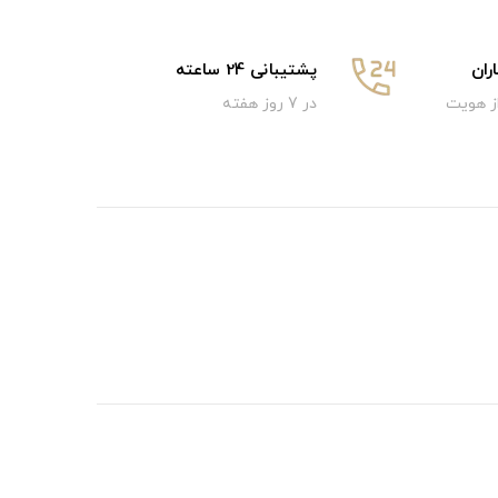
ان
پشتیبانی 24 ساعته
از هویت
در 7 روز هفته