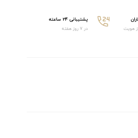
ان
پشتیبانی 24 ساعته
از هویت
در 7 روز هفته