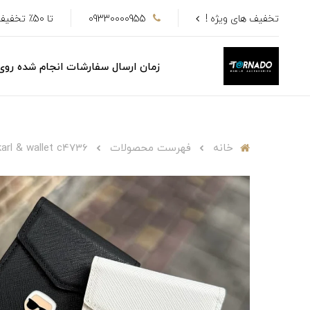
تخفیف های ویژه !
09330000955
تا 50٪ تخفیف
زمان ارسال سفارشات انجام شده رو
خانه
فهرست محصولات
karl & wallet c4736