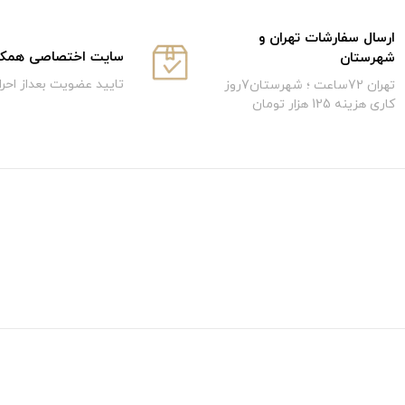
ارسال سفارشات تهران و
سایت اختصاصی همکار
شهرستان
تایید عضویت بعداز احر
تهران 72ساعت ؛ شهرستان7روز
کاری هزینه 125 هزار تومان