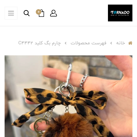
0
خانه
فهرست محصولات
چارم بگ کلید C4442