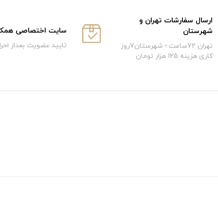
ارسال سفارشات تهران و
سایت اختصاصی همکار
شهرستان
تایید عضویت بعداز احر
تهران 72ساعت ؛ شهرستان7روز
کاری هزینه 125 هزار تومان