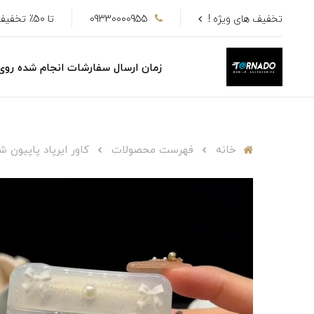
تخفیف های ویژه !
09330000955
تا 50٪ تخفیف
زمان ارسال سفارشات انجام شده رو
خانه
فهرست محصولات
کاور ایرپاد پاپیون شای