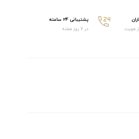
ان
پشتیبانی 24 ساعته
از هویت
در 7 روز هفته