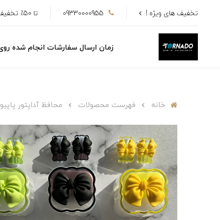
تخفیف های ویژه !
09330000955
تا 50٪ تخفیف
زمان ارسال سفارشات انجام شده رو
خانه
فهرست محصولات
محافظ آداپتور پاپیون کد 