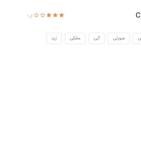
از 1
ش
صورتی
آبی
مشکی
زرد