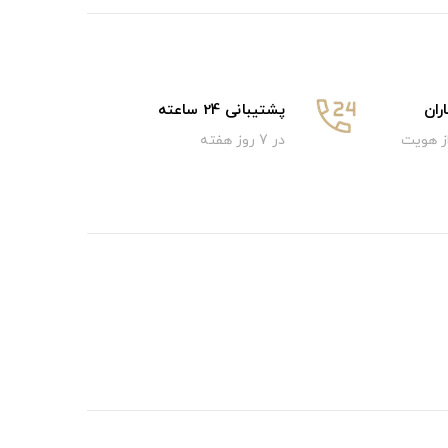
ان
پشتیبانی 24 ساعته
از هویت
در 7 روز هفته