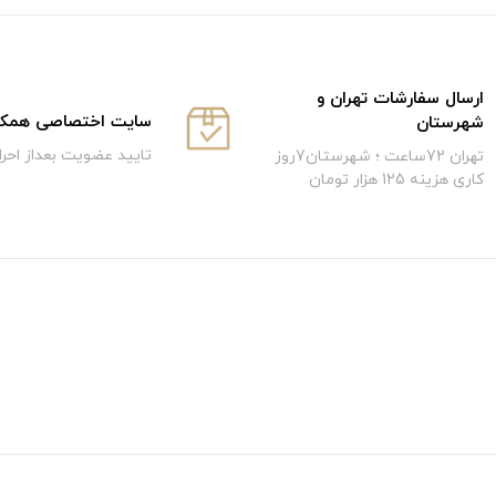
ارسال سفارشات تهران و
سایت اختصاصی همکار
شهرستان
تایید عضویت بعداز احر
تهران 72ساعت ؛ شهرستان7روز
کاری هزینه 125 هزار تومان