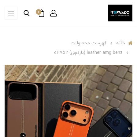
0
خانه
فهرست محصولات
leather amg benz (نارنجی) c4752