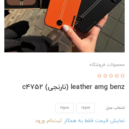
محصولات فروشگاه
leather amg benz (نارنجی) c4752
انتخاب مدل:
17pm
17pro
نمایش قیمت فقط به همکار
ثبت‌نام
ورود