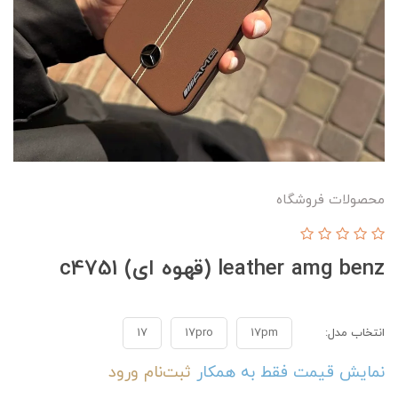
محصولات فروشگاه
leather amg benz (قهوه ای) c4751
انتخاب مدل:
17pm
17pro
17
نمایش قیمت فقط به همکار
ثبت‌نام
ورود