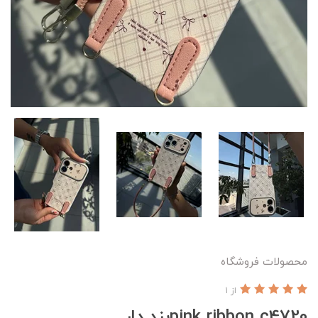
محصولات فروشگاه
از 1
pink ribbon c4720بند دار