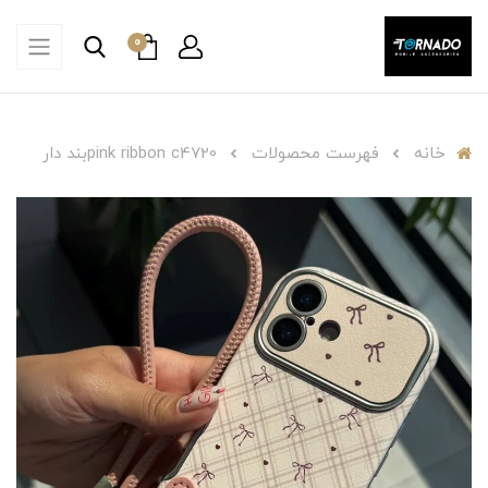
0
خانه
فهرست محصولات
pink ribbon c4720بند دار