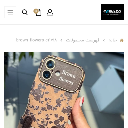
0
خانه
فهرست محصولات
brown flowers c4718