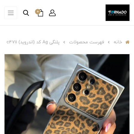
0
خانه
فهرست محصولات
پلنگی Ag کد (اندروید) c4711