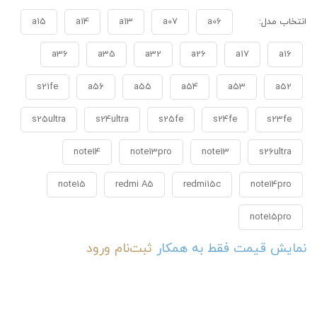
انتخاب مدل:
a06
a07
a13
a14
a15
a36
a35
a32
a26
a17
a16
s21fe
a56
a55
a54
a53
a52
s25ultra
s24ultra
s25fe
s24fe
s23fe
note14
note13pro
note13
s26ultra
note15
redmi A5
redmi15c
note14pro
note15pro
نمایش قیمت فقط به همکار
ثبت‌نام
ورود