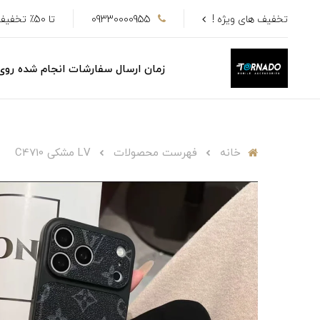
تخفیف های ویژه !
09330000955
تا 50٪ تخفیف
زمان ارسال سفارشات انجام شده رو
خانه
فهرست محصولات
LV مشکی C4710