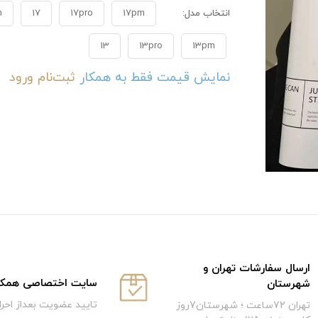
انتخاب مدل:
17pm
17pro
17
m
13
13pro
13pm
نمایش قیمت فقط به همکار
ثبت‌نام
ورود
ارسال سفارشات تهران و
سایت اختصاصی همکار
شهرستان
تایید عضویت بعداز احر
تهران 72ساعت ؛ شهرستان7روز