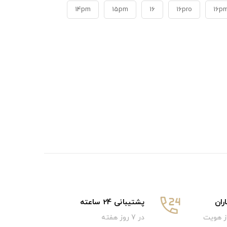
14pm
15pm
16
16pro
16p
ان
پشتیبانی 24 ساعته
از هویت
در 7 روز هفته