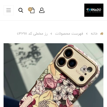
0
خانه
فهرست محصولات
رز مخملی کد c4698