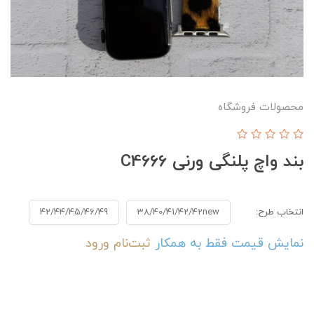
محصولات فروشگاه
بند واچ پلنگی ورنی C4666
انتخاب طرح:
38/40/41/42/42new
42/44/45/46/49
نمایش قیمت فقط به همکار
ثبت‌نام
ورود