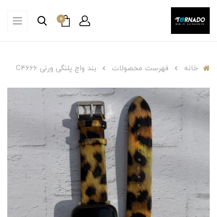
0
خانه
فهرست محصولات
بند واچ پلنگی ورنی C4666