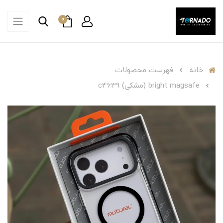
0
خانه
فهرست محصولات
bright magsafe (مشکی) c4639