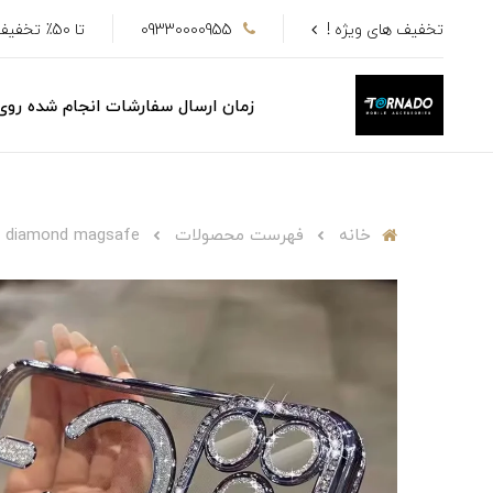
تخفیف های ویژه !
09330000955
تا 50٪ تخفیف
زمان ارسال سفارشات انجام شده رو
خانه
فهرست محصولات
diamond magsafe (سرمه ای ) c4627