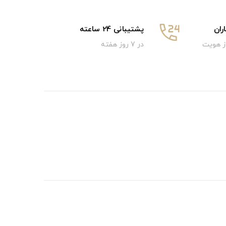
ان
پشتیبانی 24 ساعته
از هویت
در 7 روز هفته