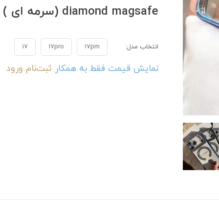
diamond magsafe (سرمه ای ) c4627
انتخاب مدل:
17pm
17pro
17
نمایش قیمت فقط به همکار
ثبت‌نام
ورود