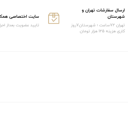
ارسال سفارشات تهران و
سایت اختصاصی همکار
شهرستان
تایید عضویت بعداز احر
تهران 72ساعت ؛ شهرستان7روز
کاری هزینه 125 هزار تومان