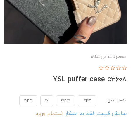
محصولات فروشگاه
YSL puffer case c4608
انتخاب مدل:
17pm
17pro
17
16pm
نمایش قیمت فقط به همکار
ثبت‌نام
ورود