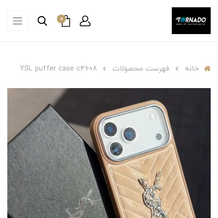
0
خانه
فهرست محصولات
YSL puffer case c4608