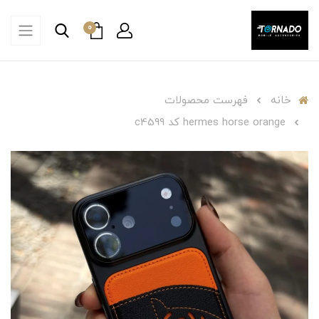
0
خانه
فهرست محصولات
hermes horse orange کد c4599