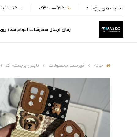
تخفیف های ویژه !
09330000955
تا 50٪ تخفیف
زمان ارسال سفارشات انجام شده رو
خانه
فهرست محصولات
نایس برجسته کد c4553