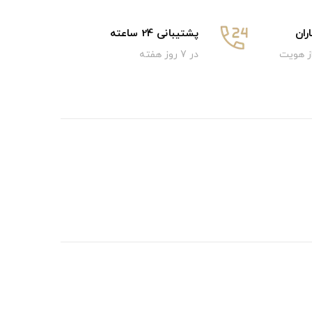
ان
پشتیبانی 24 ساعته
از هویت
در 7 روز هفته