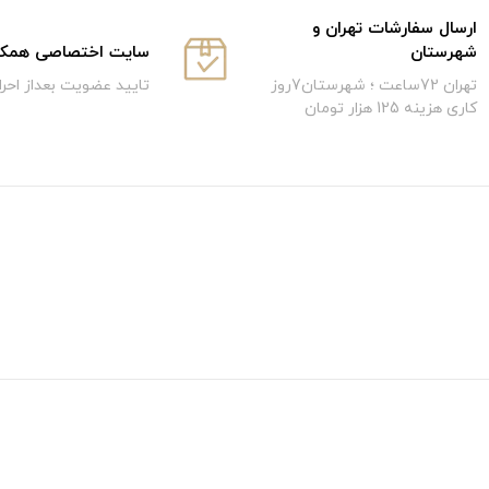
ارسال سفارشات تهران و
سایت اختصاصی همکار
شهرستان
تایید عضویت بعداز احر
تهران 72ساعت ؛ شهرستان7روز
کاری هزینه 125 هزار تومان