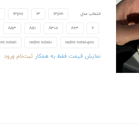
انتخاب مدل:
13pm
13
13pro
A53
A51
A30s
A23
7
mi note11
redmi note10
redmi note10pro
نمایش قیمت فقط به همکار
ثبت‌نام
ورود