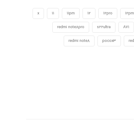
x
11
11pm
12
12pro
12pm
redmi note8pro
s22ultra
A71
redmi note8
pocox3
red