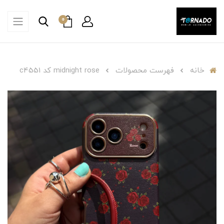
0
خانه
فهرست محصولات
midnight rose کد c4551