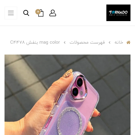
0
خانه
فهرست محصولات
mag color بنفش C4478