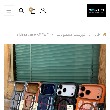
0
خانه
فهرست محصولات
sibling case c4454