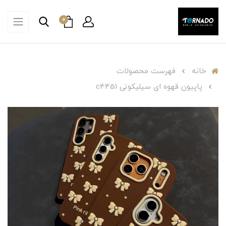
0
خانه
فهرست محصولات
پاپیون قهوه ای سیلیکونی c4451