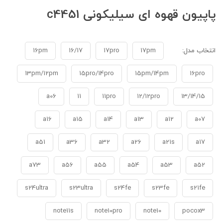
پاپیون قهوه ای سیلیکونی c4451
انتخاب مدل:
17pm
17pro
16/17
16pm
13pm/12pm
15pro/14pro
15pm/14pm
16pro
a06
11
11pro
12/12pro
13/14/15
a16
a15
a14
a13
a12
a07
a51
a36
a32
a26
a21s
a17
a73
a56
a55
a54
a53
a52
s24ultra
s23ultra
s24fe
s23fe
s21fe
note11s
note10pro
note10
pocox3