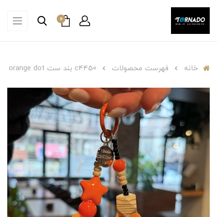
0
خانه
فهرست محصولات
c4450 بند ست orange dot