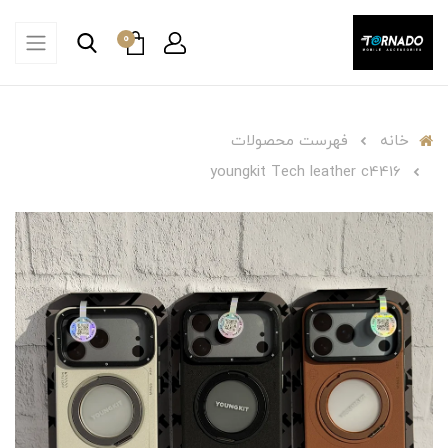
0
خانه
فهرست محصولات
youngkit Tech leather c4416