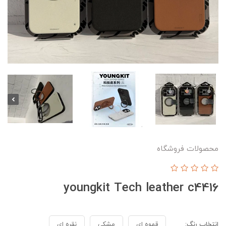
محصولات فروشگاه
youngkit Tech leather c4416
انتخاب رنگ:
قهوه ای
مشکی
نقره ای