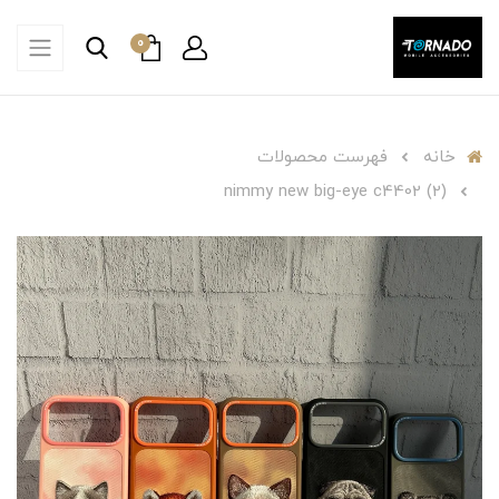
0
خانه
فهرست محصولات
nimmy new big-eye c4402 (2)