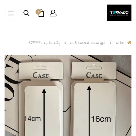
0
خانه
فهرست محصولات
پک قاب C4390