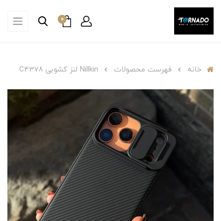
0
خانه
فهرست محصولات
Nillkin لنز کشویی C4378