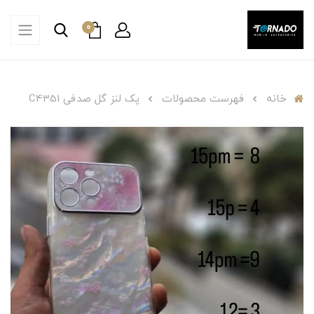
0
خانه
فهرست محصولات
پک لنز گل صدفی C4351