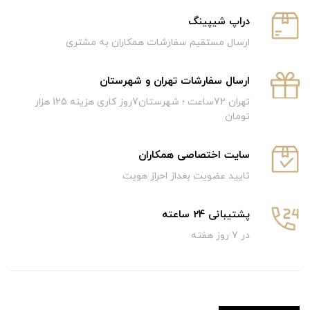
دراپ شیپینگ
ارسال مستقیم سفارشات همکاران به مشتری
ارسال سفارشات تهران و شهرستان
تهران 72ساعت ؛ شهرستان7روز کاری هزینه 125 هزار
تومان
سایت اختصاصی همکاران
تایید عضویت بعداز احراز هویت
پشتیبانی 24 ساعته
در 7 روز هفته