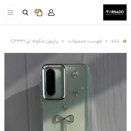
0
خانه
فهرست محصولات
پاپیون منگوله ای C4339