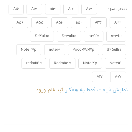
انتخاب مدل:
A06
A12
a13
A15
A16
A56
A55
A54
a52
A36
A32
S24ultra
S23ultra
s24fe
s23fe
Note 13p
note13
Pocox3/x3p
S25ultra
redmi14c
Redmi13c
Note14p
Note14
A17
A07
نمایش قیمت فقط به همکار
ثبت‌نام
ورود