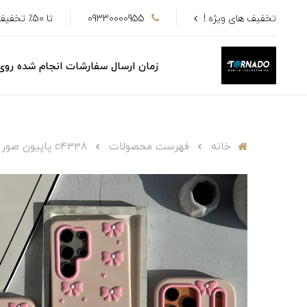
تخفیف های ویژه !
09330000955
تا 50٪ تخفیف
زمان ارسال سفارشات انجام شده رو
خانه
فهرست محصولات
c4338 پاپیون صورتی سیلیکونی