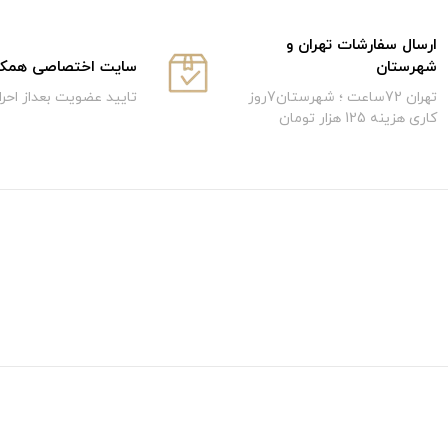
ارسال سفارشات تهران و
سایت اختصاصی همکار
شهرستان
تایید عضویت بعداز احر
تهران 72ساعت ؛ شهرستان7روز
کاری هزینه 125 هزار تومان