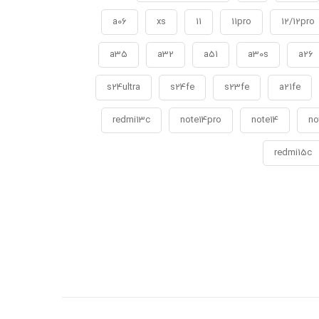
a06
xs
11
11pro
12/12pro
a35
a32
a51
a30s
a26
s24ultra
s24fe
s23fe
a21fe
redmi13c
note14pro
note14
no
redmi15c