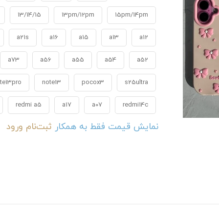
13/14/15
13pm/12pm
15pm/14pm
a21s
a16
a15
a13
a12
a73
a56
a55
a54
a52
te13pro
note13
pocox3
s25ultra
redmi a5
a17
a07
redmi14c
نمایش قیمت فقط به همکار
ثبت‌نام
ورود