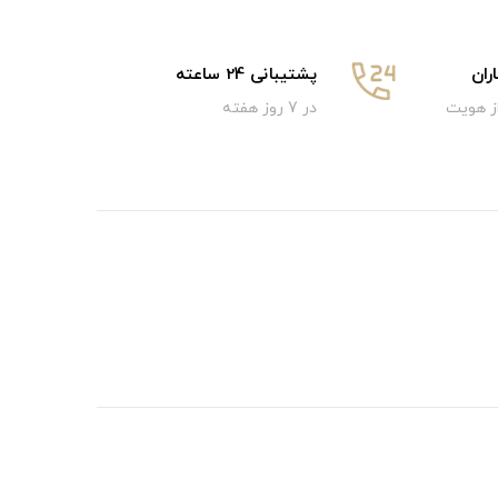
ان
پشتیبانی 24 ساعته
از هویت
در 7 روز هفته