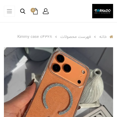
0
خانه
فهرست محصولات
Kimmy case c4328