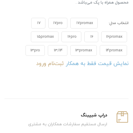
محصول همراه با پک می‌باشد .
انتخاب مدل:
17pro
17 ‏
16promax
16 ‏
16pro ‏
15promax ‏
14promax ‏
13promax
13/14 ‏
13pro
نمایش قیمت فقط به همکار
ثبت‌نام
ورود
دراپ شیپینگ
ارسال مستقیم سفارشات همکاران به مشتری