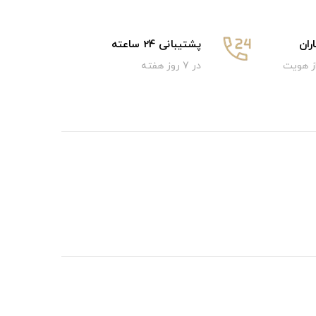
ان
پشتیبانی 24 ساعته
از هویت
در 7 روز هفته