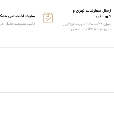
ارسال سفارشات تهران و
سایت اختصاصی همکار
شهرستان
تایید عضویت بعداز احر
تهران 72ساعت ؛ شهرستان7روز
کاری هزینه 125 هزار تومان