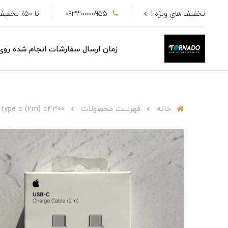
تخفیف های ویژه !
09330000955
تا 50٪ تخفیف
زمان ارسال سفارشات انجام شده رو
خانه
فهرست محصولات
 type c (2m) c4300