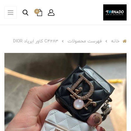
0
خانه
فهرست محصولات
C4283 کاور ایرپاد DIOR