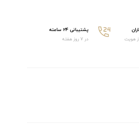
ان
پشتیبانی 24 ساعته
از هویت
در 7 روز هفته