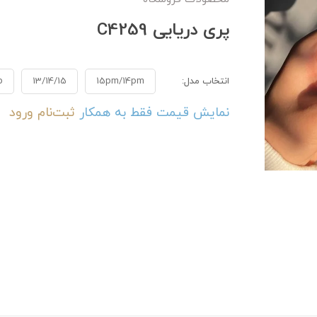
پری دریایی C4259
انتخاب مدل:
15pm/14pm
13/14/15
p
نمایش قیمت فقط به همکار
ثبت‌نام
ورود