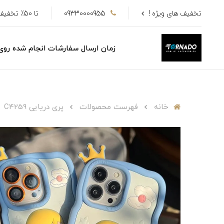
تخفیف های ویژه !
09330000955
تا 50٪ تخفیف
زمان ارسال سفارشات انجام شده رو
خانه
فهرست محصولات
پری دریایی C4259