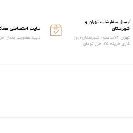
ارسال سفارشات تهران و
سایت اختصاصی همکار
شهرستان
تایید عضویت بعداز احر
تهران 72ساعت ؛ شهرستان7روز
کاری هزینه 125 هزار تومان