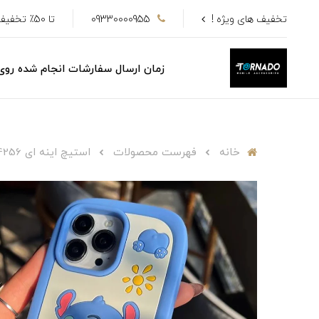
تخفیف های ویژه !
09330000955
تا 50٪ تخفیف
زمان ارسال سفارشات انجام شده رو
خانه
فهرست محصولات
استیچ اینه ای c4256