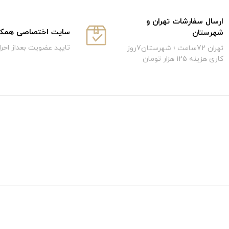
ارسال سفارشات تهران و
سایت اختصاصی همکار
شهرستان
تایید عضویت بعداز احر
تهران 72ساعت ؛ شهرستان7روز
کاری هزینه 125 هزار تومان