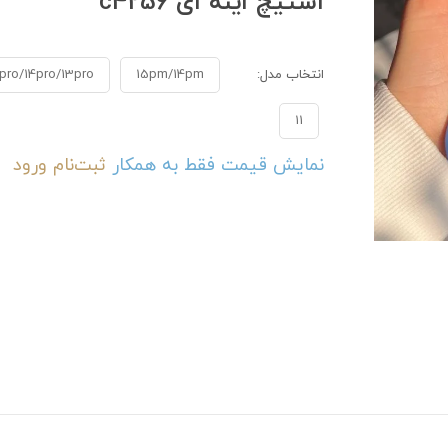
استیچ اینه ای c4256
انتخاب مدل:
15pm/14pm
pro/14pro/13pro
11
نمایش قیمت فقط به همکار
ثبت‌نام
ورود