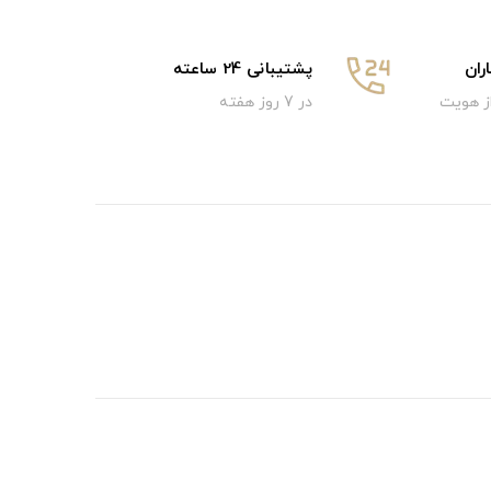
ان
پشتیبانی 24 ساعته
از هویت
در 7 روز هفته