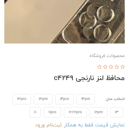
محصولات فروشگاه
محافظ لنز نارنجی c4249
انتخاب مدل:
14pm
14pro
13pm
13pro
11
11pro
12/12pro
12pm
13
نمایش قیمت فقط به همکار
ثبت‌نام
ورود