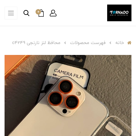
0
خانه
فهرست محصولات
محافظ لنز نارنجی c4249