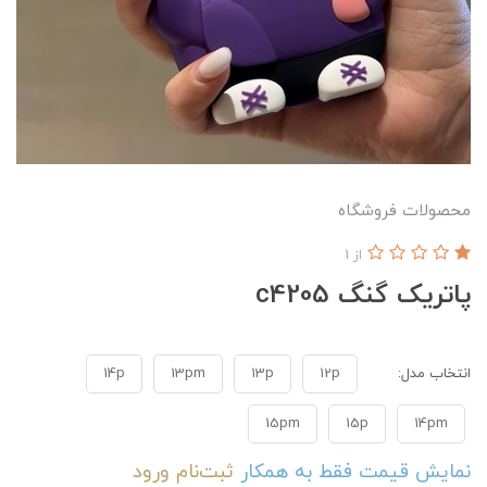
محصولات فروشگاه
از 1
پاتریک گنگ c4205
انتخاب مدل:
12p
13p
13pm
14p
15pm
15p
14pm
نمایش قیمت فقط به همکار
ثبت‌نام
ورود