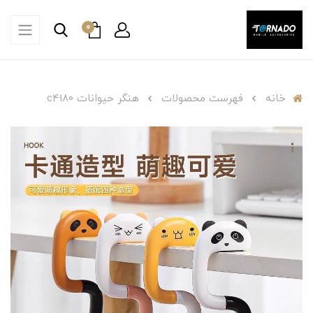
0
خانه
فهرست محصولات
هنگر حیوانات c4180