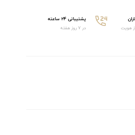
ان
پشتیبانی 24 ساعته
از هویت
در 7 روز هفته