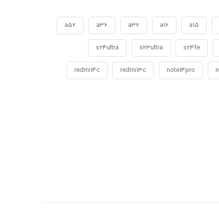
a52
a36
a32
a16
a15
s24ultra
s23ultra
s24fe
redmi14c
redmi13c
note14pro
n