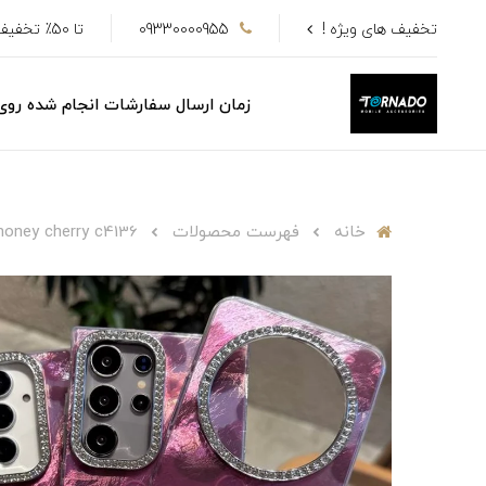
تخفیف های ویژه !
09330000955
تا 50٪ تخفیف
زمان ارسال سفارشات انجام شده رو
خانه
فهرست محصولات
honey cherry c4136