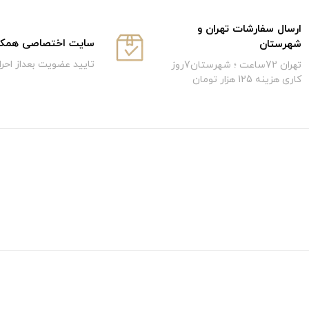
ارسال سفارشات تهران و
سایت اختصاصی همکار
شهرستان
تایید عضویت بعداز احر
تهران 72ساعت ؛ شهرستان7روز
کاری هزینه 125 هزار تومان