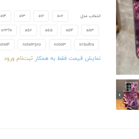
انتخاب مدل:
a06
a12
a13
a14
s23fe
a56
a55
a54
a53
ote14
note13pro
note13
s25ultra
نمایش قیمت فقط به همکار
ثبت‌نام
ورود