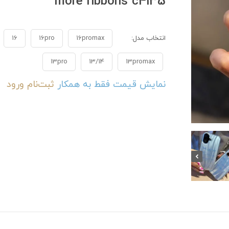
more ribbons c4135
انتخاب مدل:
16promax
16pro
16
13pro
13/14
13promax
نمایش قیمت فقط به همکار
ثبت‌نام
ورود