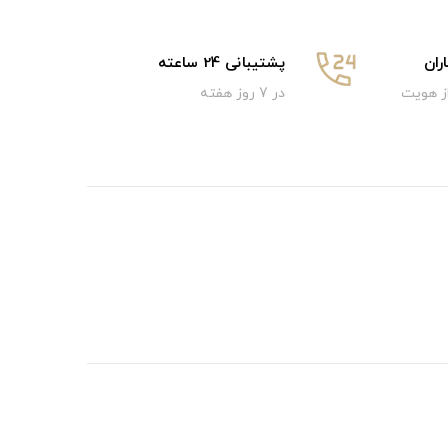
ان
پشتیبانی 24 ساعته
از هویت
در 7 روز هفته