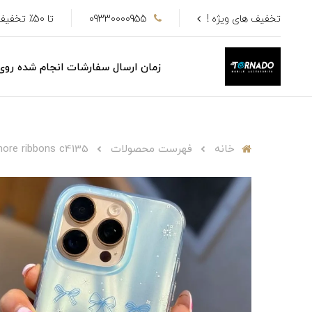
تخفیف های ویژه !
09330000955
تا 50٪ تخفیف
زمان ارسال سفارشات انجام شده رو
خانه
فهرست محصولات
ore ribbons c4135