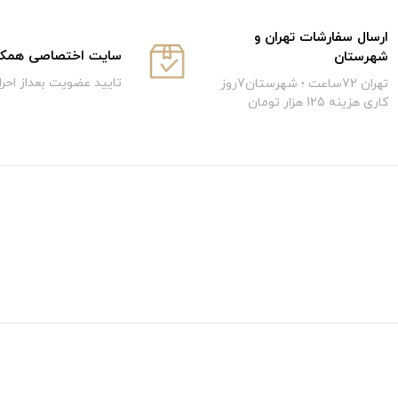
ارسال سفارشات تهران و
سایت اختصاصی همکار
شهرستان
تایید عضویت بعداز احر
تهران 72ساعت ؛ شهرستان7روز
کاری هزینه 125 هزار تومان