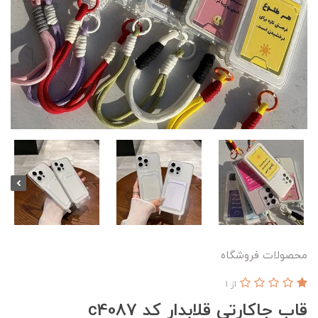
محصولات فروشگاه
از 1
قاب جاکارتی قلابدار کد c4087