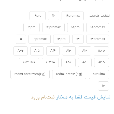
انتخاب مناسب:
16promax
16
16pro
14pro
14promax
15pro
15promax
11
12promax
13pro
13
13promax
A32
A15
A14
A13
A12
11pro
s23ultra
s23fe
A52
A51
A35
redmi note13pro(4g)
redmi note13(4g)
s24ultra
12
نمایش قیمت فقط به همکار
ثبت‌نام
ورود