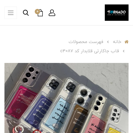
0
خانه
فهرست محصولات
قاب جاکارتی قلابدار کد c4087