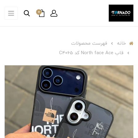
0
خانه
فهرست محصولات
قاب North face Ace کد C4065