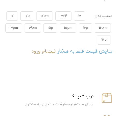
انتخاب مدل:
16
13/14
17pm
17p
17
13pm
14pm
15p
15pm
16p
16pm
13p
نمایش قیمت فقط به همکار
ثبت‌نام
ورود
دراپ شیپینگ
ارسال مستقیم سفارشات همکاران به مشتری