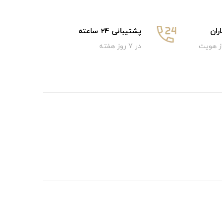
ان
پشتیبانی 24 ساعته
از هویت
در 7 روز هفته