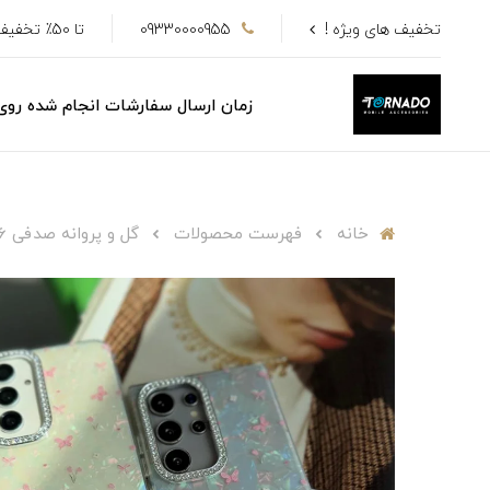
تخفیف های ویژه !
09330000955
تا 50٪ تخفیف
زمان ارسال سفارشات انجام شده رو
خانه
فهرست محصولات
گل و پروانه صدفی C4036