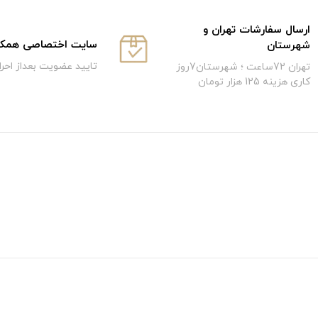
ارسال سفارشات تهران و
سایت اختصاصی همکار
شهرستان
تایید عضویت بعداز احر
تهران 72ساعت ؛ شهرستان7روز
کاری هزینه 125 هزار تومان