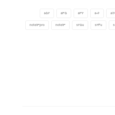
a52
a35
a32
a06
a16
note13pro
note13
s25u
s24u
s