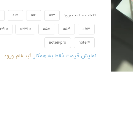
انتخاب مناسب برای:
a13
a14
a15
24fe
s23fe
a55
a54
a53
note14pro
note14
نمایش قیمت فقط به همکار
ثبت‌نام
ورود