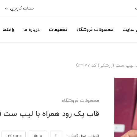
حساب کاربری
ی سایت
محصولات فروشگاه
تخفیفات
درباره ما
راهنما
لیپ ست (زرشکی) کد C3977
محصولات فروشگاه
قاب پک رود همراه با لیپ ست (زرشک
انتخاب مدل گوشی:
11
11pro
12/12pro