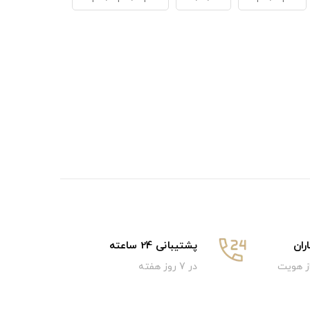
ان
پشتیبانی 24 ساعته
از هویت
در 7 روز هفته