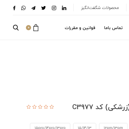
محصولات شگفت‌انگیز
تماس باما
قوانین و مقررات
0
ی) کد C3977
15pro/14pro/13pro
15/14/13
12pm/13pm