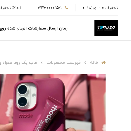
تخفیف های ویژه !
09330000955
تا 50٪ تخفیف
زمان ارسال سفارشات انجام شده رو
خانه
فهرست محصولات
قاب پک رود همراه با 