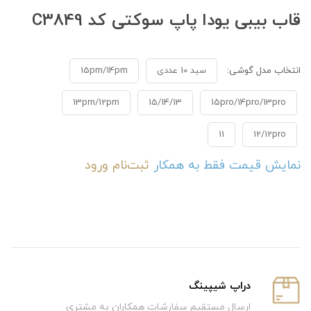
قاب بیبی یودا پاپ سوکتی کد C3849
انتخاب مدل گوشی:
سبد 10 عددی
15pm/14pm
13pm/12pm
15/14/13
15pro/14pro/13pro
11
12/12pro
نمایش قیمت فقط به همکار
ثبت‌نام
ورود
دراپ شیپینگ
ارسال مستقیم سفارشات همکاران به مشتری