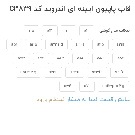
قاب پاپیون ایینه ای اندروید کد C3839
انتخاب مدل گوشی:
a12
a13
a14
a15
a51
a35
a32 4g
a30s
a25
a21s
a73
a72
a55
a54
a53
a52
not13 4g
s24u
s23u
s23fe
s21fe
a34
a71
not13pro 4g
نمایش قیمت فقط به همکار
ثبت‌نام
ورود