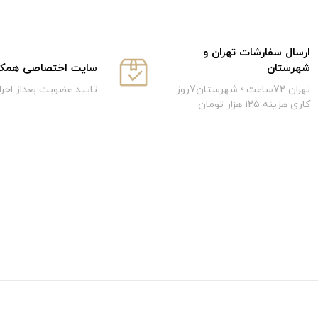
ارسال سفارشات تهران و
سایت اختصاصی همکار
شهرستان
تایید عضویت بعداز احر
تهران 72ساعت ؛ شهرستان7روز
کاری هزینه 125 هزار تومان