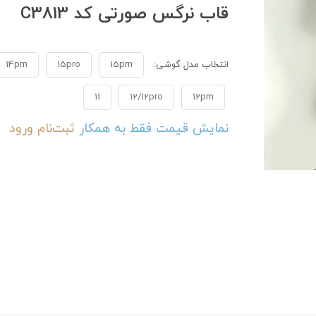
قاب نرگس صورتی کد C3813
انتخاب مدل گوشی:
15pm
15pro
14pm
11
12/12pro
12pm
نمایش قیمت فقط به همکار
ثبت‌نام
ورود