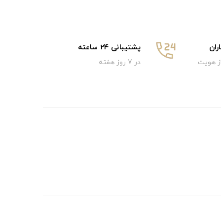
ان
پشتیبانی 24 ساعته
از هویت
در 7 روز هفته