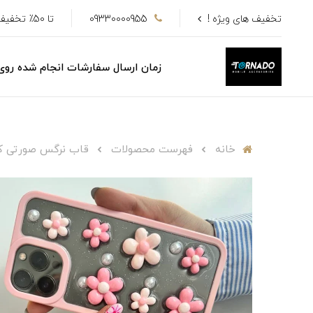
تخفیف های ویژه !
09330000955
تا 50٪ تخفیف
زمان ارسال سفارشات انجام شده رو
خانه
فهرست محصولات
قاب نرگس صورتی کد 813